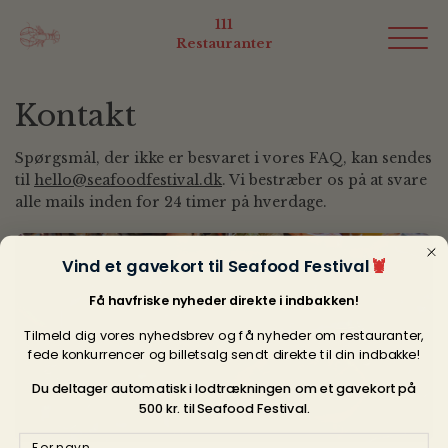
111
Restauranter
Kontakt
Spørgsmål, der ikke er besvaret i vores FAQ, kan sendes
til
hello@seafoodfestival.dk
. Vi bestræber os på at svare
alle mails inden for 24 timer på hverdage.
Vind et gavekort til Seafood Festival
🦞
Få havfriske nyheder direkte i indbakken!
Tilmeld dig vores nyhedsbrev og få nyheder om restauranter,
fede konkurrencer og billetsalg sendt direkte til din indbakke!
Du deltager automatisk i lodtrækningen om et gavekort på
500 kr. til Seafood Festival.