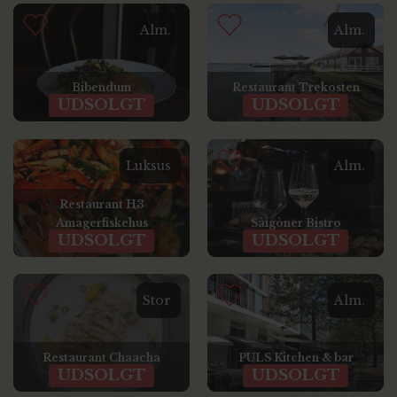
Alm.
Alm.
Bibendum
Restaurant Trekosten
UDSOLGT
UDSOLGT
Luksus
Alm.
Restaurant H3
Amagerfiskehus
Sàigòner Bistro
UDSOLGT
UDSOLGT
Stor
Alm.
Restaurant Chaacha
PULS Kitchen & bar
UDSOLGT
UDSOLGT