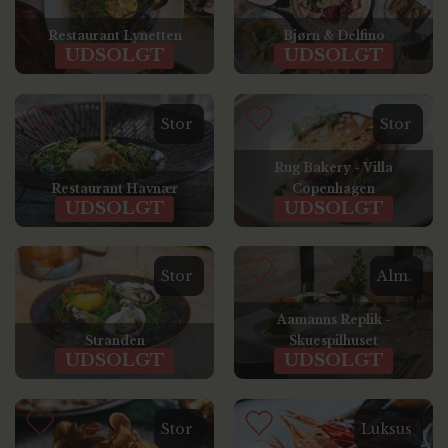
Restaurant Lynetten
Bjørn & Delfino
UDSOLGT
UDSOLGT
Stor
Stor
Rug Bakery - Villa
Restaurant Havnær
Copenhagen
UDSOLGT
UDSOLGT
Stor
Alm.
Aamanns Replik -
Stranden
Skuespilhuset
UDSOLGT
UDSOLGT
Stor
Luksus