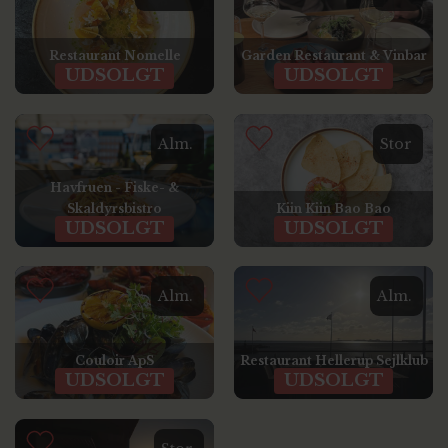
Restaurant Nomelle
Garden Restaurant & Vinbar
UDSOLGT
UDSOLGT
Alm.
Stor
Havfruen - Fiske- &
Skaldyrsbistro
Kiin Kiin Bao Bao
UDSOLGT
UDSOLGT
Alm.
Alm.
Couloir ApS
Restaurant Hellerup Sejlklub
UDSOLGT
UDSOLGT