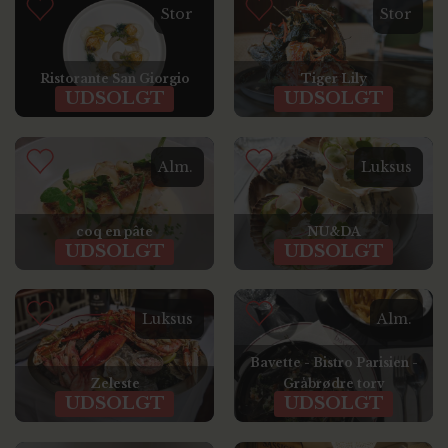
Stor
Stor
Ristorante San Giorgio
Tiger Lily
UDSOLGT
UDSOLGT
Alm.
Luksus
coq en pâte
NU&DA
UDSOLGT
UDSOLGT
Luksus
Alm.
Bavette - Bistro Parisien -
Zeleste
Gråbrødre torv
UDSOLGT
UDSOLGT