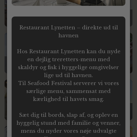
Aamanns 1921
Kallehavegaard Badehotel
UDSOLGT
UDSOLGT
Restaurant Lynetten – direkte ud til
havnen
Luksus
Luksus
Hos Restaurant Lynetten kan du nyde
en dejlig treretters-menu med
The Pescatarian
Restaurant Gordon
skaldyr og fisk i hyggelige omgivelser
UDSOLGT
UDSOLGT
lige ud til havnen.
Til Seafood Festival serverer vi vores
Luksus
Stor
særlige menu, sammensat med
kærlighed til havets smag.
Restaurant & Vinbar
Primero
Go Nordic Cruiseline
UDSOLGT
UDSOLGT
Sæt dig til bords, slap af, og oplev en
hyggelig stund med familie og venner,
mens du nyder vores nøje udvalgte
Stor
Alm.