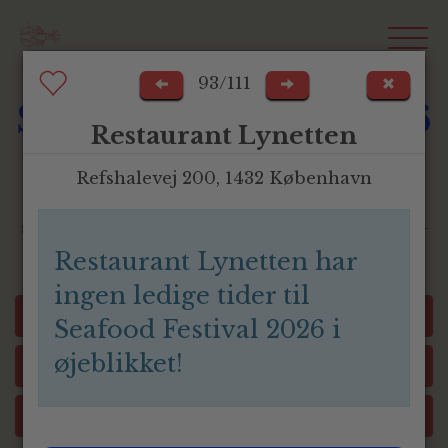
93/111
Seafood Festival 2026
Restaurant Lynetten
Er du klar til smagen af sommer?
Refshalevej 200, 1432 København
I løbet af 10 dage hylder vi havets guld med unikke
seafood-menuer, grillet fisk, skaldyr og kølige bobler –
serveret af nogle af landets dygtigste kokke.
Restaurant Lynetten har
ingen ledige tider til
Favoritter
Dato
Seafood Festival 2026 i
øjeblikket!
Landsdele
Antal personer
Menuer
Sorter