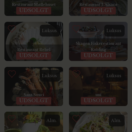
Restaurant Møllehuset
Restaurant L'Alsace
UDSOLGT
UDSOLGT
Luksus
Luksus
Skagen Fiskerestaurant
Restaurant Rebel
Kolding
UDSOLGT
UDSOLGT
Luksus
Luksus
Sans Souci
uní
UDSOLGT
UDSOLGT
Alm.
Alm.