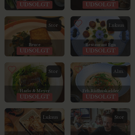
UDSOLGT
UDSOLGT
Stor
Luksus
Bruce
Restaurant Egn
UDSOLGT
UDSOLGT
Stor
Alm.
Harlo & Meyer
Frb.Rådhuskælder
UDSOLGT
UDSOLGT
Luksus
Stor