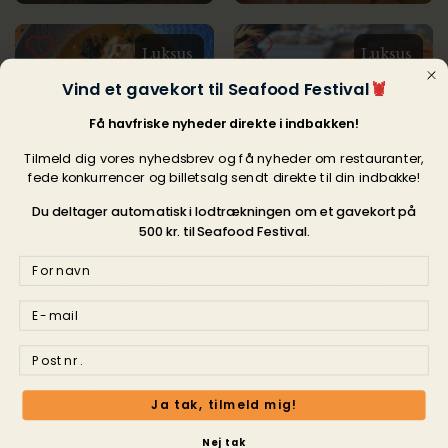
Luksus
Luksus
Vind et gavekort til Seafood Festival
🦞
Bistro Francophile
Restaurant Nordatlanten
Få havfriske nyheder direkte i indbakken!
UDSOLGT
UDSOLGT
Tilmeld dig vores nyhedsbrev og få nyheder om restauranter,
fede konkurrencer og billetsalg sendt direkte til din indbakke!
Alm.
Luksus
Du deltager automatisk i lodtrækningen om et gavekort på
500 kr. til Seafood Festival.
Kinome sushi
Kiin Kiin restaurant
UDSOLGT
UDSOLGT
Luksus
Stor
Restaurant Heering i
Ja tak, tilmeld mig!
Grand's Fiskerestaurant
Nyhavn
UDSOLGT
UDSOLGT
Nej tak