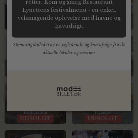
retter. Kom og smag Restaurant
Lynettens festivalmenu - en enkel,
velsmagende oplevelse med havne og
Aamanns 1921
ITALGASTRO
UDSOLGT
UDSOLGT
havudsigt.
Stemningsbillederne er vejledende og kan afvige fra de
Luksus
Luksus
aktuelle lokaler og menuer
Restaurant Pulpo
Rungsted Kro
UDSOLGT
UDSOLGT
Luksus
Stor
Skagen Fiskerestaurant
Restaurant & Vinbar
Esplanaden
Primero
UDSOLGT
UDSOLGT