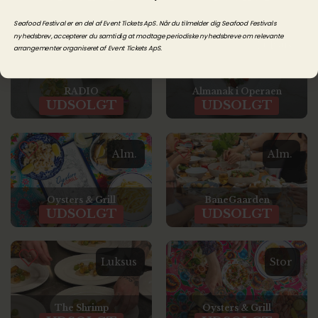
Seafood Festival er en del af Event Tickets ApS. Når du tilmelder dig Seafood Festivals
nyhedsbrev, accepterer du samtidig at modtage periodiske nyhedsbreve om relevante
Luksus
Luksus
arrangementer o
rganiseret
af Event Tickets ApS.
RADIO
Almanak i Operaen
UDSOLGT
UDSOLGT
Alm.
Alm.
Oysters & Grill
BaneGaarden
UDSOLGT
UDSOLGT
Luksus
Stor
The Shrimp
Oysters & Grill