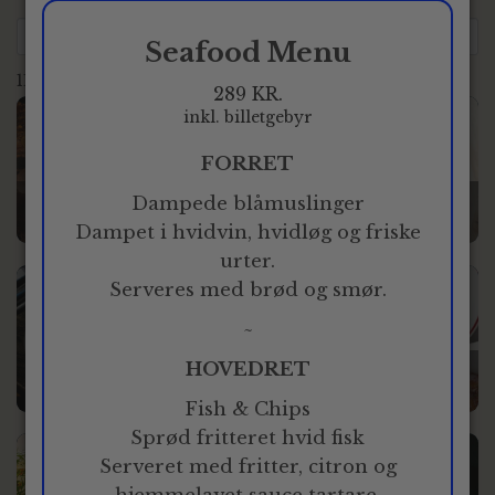
Seafood Menu
111 restauranter
289 KR.
inkl. billetgebyr
Stor
Luksus
FORRET
Lago
Strejf - Restaurant og Bar
Dampede blåmuslinger
UDSOLGT
UDSOLGT
Dampet i hvidvin, hvidløg og friske
urter.
Serveres med brød og smør.
Stor
Alm.
~
Aamanns Replik -
HOVEDRET
Skuespilhuset
La Madeleine
UDSOLGT
UDSOLGT
Fish & Chips
Sprød fritteret hvid fisk
Serveret med fritter, citron og
Stor
Alm.