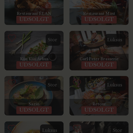
Restaurant ÉLAN
Restaurant Mast
UDSOLGT
UDSOLGT
Stor
Luksus
Kiin Kiin Århus
Carl Peter Brasserie
UDSOLGT
UDSOLGT
Stor
Luksus
Sazio
Retour
UDSOLGT
UDSOLGT
Luksus
Stor