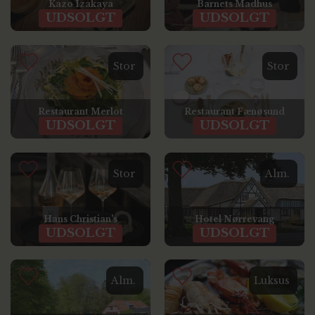
Kazo Izakaya
Barnets Madhus
UDSOLGT
UDSOLGT
Stor
Stor
Restaurant Merlot
Restaurant Fænøsund
UDSOLGT
UDSOLGT
Stor
Alm.
Hans Christian's
Hotel Nørrevang
UDSOLGT
UDSOLGT
Alm.
Luksus