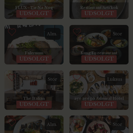
FLUX - Tir Na Nog
Restaurant Arti'kok
UDSOLGT
UDSOLGT
Alm.
Stor
Falernum
Kung Fu restaurant
UDSOLGT
UDSOLGT
Stor
Luksus
The Italian
aye aye på Admiral Hotel
UDSOLGT
UDSOLGT
Alm.
Stor