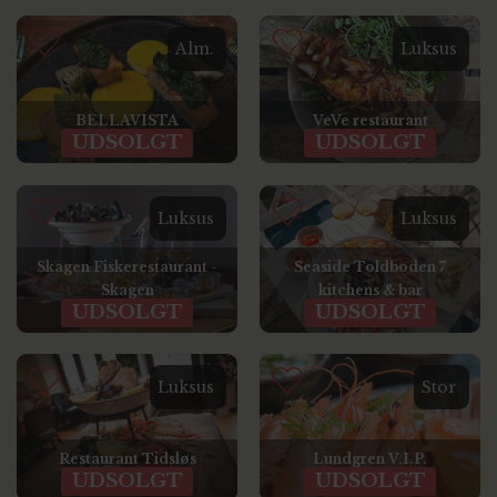
Alm.
Luksus
BELLAVISTA
VeVe restaurant
UDSOLGT
UDSOLGT
Luksus
Luksus
Skagen Fiskerestaurant -
Seaside Toldboden 7
Skagen
kitchens & bar
UDSOLGT
UDSOLGT
Luksus
Stor
Restaurant Tidsløs
Lundgren V.I.P.
UDSOLGT
UDSOLGT