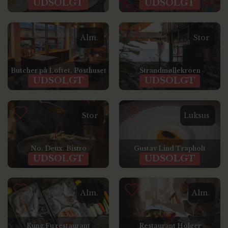
UDSOLGT
UDSOLGT
Alm.
Stor
Butcher på Loftet, Posthuset
Strandmøllekroen
UDSOLGT
UDSOLGT
Stor
Luksus
No. Deux. Bistro
Gustav Lind Trapholt
UDSOLGT
UDSOLGT
Alm.
Alm.
Kung Fu restaurant
Restaurant Holger