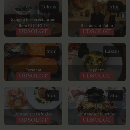
Luksus
Alm.
Skagen Fiskerestaurant
Illum ROOFTOP
Restaurant Fabio
UDSOLGT
UDSOLGT
Stor
Luksus
Ferment
Appetit
UDSOLGT
UDSOLGT
Stor
Stor
Restaurant Urfuglen
Restaurant Martino
UDSOLGT
UDSOLGT